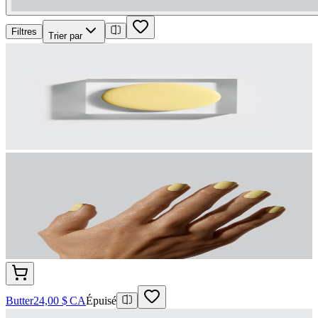
Filtres
Trier par
Butter
24,00 $ CA
Épuisé