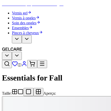
Devenez votre propre artiste des ongles
Vernis gel
Vernis à ongles
Soin des ongles
Ensembles
Pinces à cheveux
Essentials for Fall
Taille
:
Aperçu
: