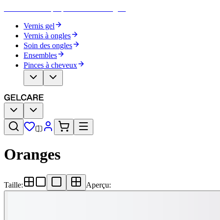
Devenez votre propre artiste des ongles
Vernis gel
Vernis à ongles
Soin des ongles
Ensembles
Pinces à cheveux
Oranges
Taille
:
Aperçu
: