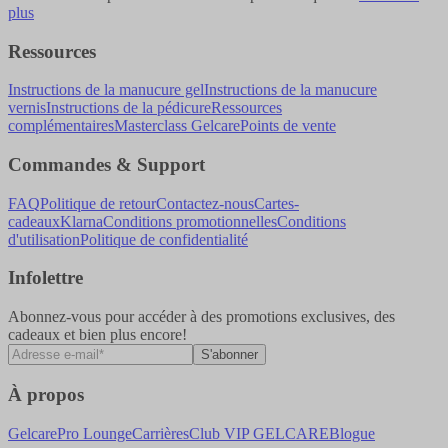
plus
Ressources
Instructions de la manucure gel
Instructions de la manucure
vernis
Instructions de la pédicure
Ressources
complémentaires
Masterclass Gelcare
Points de vente
Commandes & Support
FAQ
Politique de retour
Contactez-nous
Cartes-
cadeaux
Klarna
Conditions promotionnelles
Conditions
d'utilisation
Politique de confidentialité
Infolettre
Abonnez-vous pour accéder à des promotions exclusives, des
cadeaux et bien plus encore!
S'abonner
À propos
Gelcare
Pro Lounge
Carrières
Club VIP GELCARE
Blogue